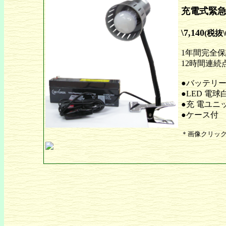
充電式緊急
\7,140
(税抜\6
1年間完全保
12時間連続
●バッテリー：（
●LED 電球白
●充 電ユニ
●ケース
＊画像クリッ