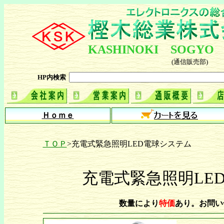
ＴＯＰ
>充電式緊急照明LED電球システム
充電式緊急照明LE
数量により
特価
あり。お問い